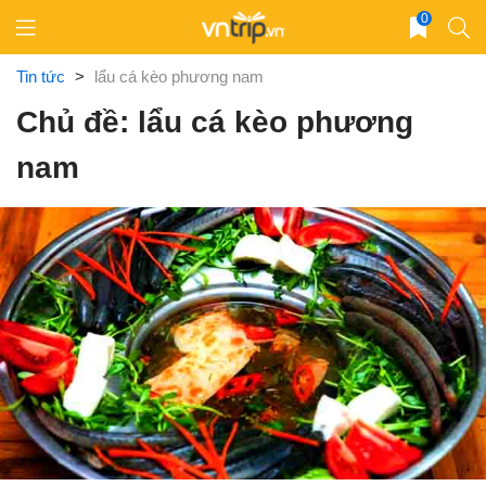
Skip
0
to
content
Tin tức
>
lẩu cá kèo phương nam
Chủ đề: lẩu cá kèo phương
nam