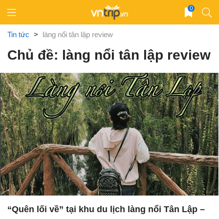
Skip
0
to
content
Tin tức
>
làng nổi tân lập review
Chủ đề: làng nổi tân lập review
“Quên lối về” tại khu du lịch làng nổi Tân Lập –