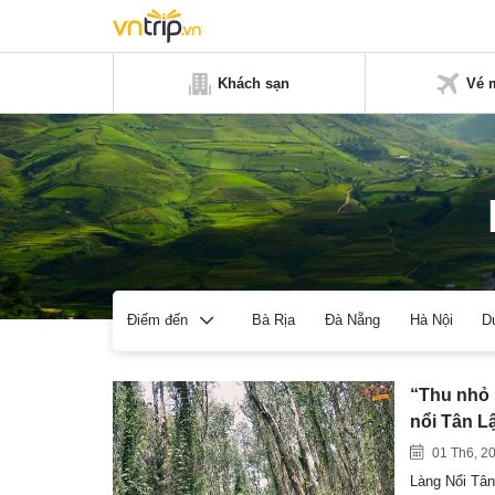
Khách sạn
Vé 
Bà Rịa
Đà Nẵng
Hà Nội
D
Điểm đến
“Thu nhỏ 
nổi Tân L
01 Th6, 2
Làng Nổi Tân