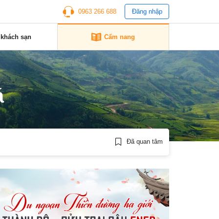
0963 266 688
Đăng nhập
 khách sạn
Cẩm nang
á
Đã quan tâm