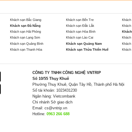
Khách sạn Bắc Giang
Khách sạn Bến Tre
Khách 
Khách sạn Đà Nẵng
Khách sạn Đắk Lắk
Khách 
Khách sạn Hải Phòng
Khách sạn Hòa Bình
Khách
Khách sạn Lạng Sơn
Khách sạn Lào Cai
Khách 
Khách sạn Quảng Bình
Khách sạn Quảng Nam
Khách 
Khách sạn Thanh Hóa
Khách sạn Thừa Thiên Huế
Khách 
CÔNG TY TNHH CÔNG NGHỆ VNTRIP
Số 10/55 Thụy Khuê
Phường Thuỵ Khuê, Quận Tây Hồ, Thành phố Hà Nội
Số tài khoản: 1023431230
Ngân hàng: Vietcombank
Chi nhánh Sở giao dịch
Email:
cs@vntrip.vn
Hotline:
0963 266 688