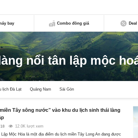
máy bay
Combo đồng giá
Deal
làng nổi tân lập mộc ho
u lịch Đà Lạt
Quảng Nam
Sài Gòn
miền Tây sông nước” vào khu du lịch sinh thái làng
ập
12.0K lượt xem
018
 Lập Mộc Hóa là một địa điểm du lịch miền Tây Long An đang được