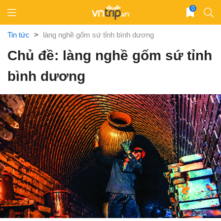
Skip
0
to
content
Tin tức
>
làng nghề gốm sứ tỉnh bình dương
Chủ đề: làng nghề gốm sứ tỉnh
bình dương