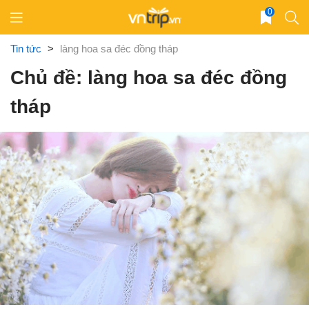
Skip
0
to
content
Tin tức
>
làng hoa sa đéc đồng tháp
Chủ đề: làng hoa sa đéc đồng
tháp