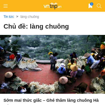
Skip
0
to
content
Tin tức
>
làng chuông
Chủ đề: làng chuông
Sớm mai thức giấc – Ghé thăm làng chuông Hà