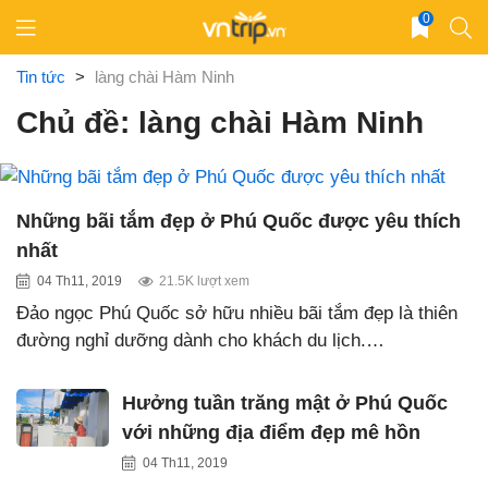
Skip
0
to
content
Tin tức
>
làng chài Hàm Ninh
Chủ đề: làng chài Hàm Ninh
Những bãi tắm đẹp ở Phú Quốc được yêu thích
nhất
04 Th11, 2019
21.5K lượt xem
Đảo ngọc Phú Quốc sở hữu nhiều bãi tắm đẹp là thiên
đường nghỉ dưỡng dành cho khách du lịch.…
Hưởng tuần trăng mật ở Phú Quốc
với những địa điểm đẹp mê hồn
04 Th11, 2019