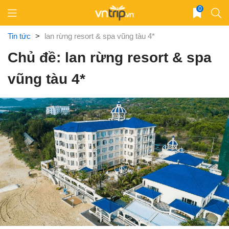
Skip
0
to
content
Tin tức
>
lan rừng resort & spa vũng tàu 4*
Chủ đề: lan rừng resort & spa
vũng tàu 4*