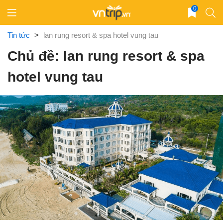
Skip
0
to
content
Tin tức
>
lan rung resort & spa hotel vung tau
Chủ đề: lan rung resort & spa
hotel vung tau