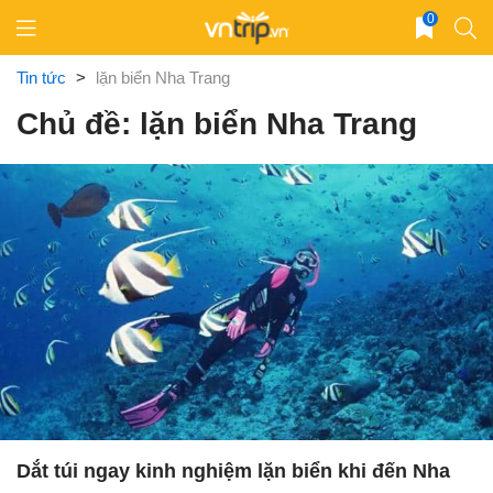
Skip
0
to
content
Tin tức
>
lặn biển Nha Trang
Chủ đề: lặn biển Nha Trang
Dắt túi ngay kinh nghiệm lặn biển khi đến Nha