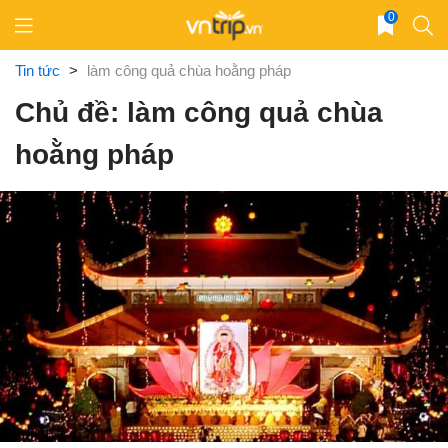
Skip
0
to
content
Tin tức
>
làm công quả chùa hoằng pháp
Chủ đề: làm công quả chùa
hoằng pháp