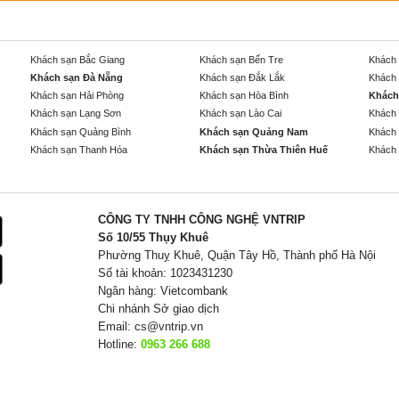
Khách sạn Bắc Giang
Khách sạn Bến Tre
Khách 
Khách sạn Đà Nẵng
Khách sạn Đắk Lắk
Khách 
Khách sạn Hải Phòng
Khách sạn Hòa Bình
Khách
Khách sạn Lạng Sơn
Khách sạn Lào Cai
Khách 
Khách sạn Quảng Bình
Khách sạn Quảng Nam
Khách 
Khách sạn Thanh Hóa
Khách sạn Thừa Thiên Huế
Khách 
CÔNG TY TNHH CÔNG NGHỆ VNTRIP
Số 10/55 Thụy Khuê
Phường Thuỵ Khuê, Quận Tây Hồ, Thành phố Hà Nội
Số tài khoản: 1023431230
Ngân hàng: Vietcombank
Chi nhánh Sở giao dịch
Email:
cs@vntrip.vn
Hotline:
0963 266 688