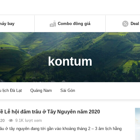
máy bay
Combo đồng giá
Deal
kontum
u lịch Đà Lạt
Quảng Nam
Sài Gòn
về Lễ hội đâm trâu ở Tây Nguyên năm 2020
9.1K lượt xem
020
râu ở tây nguyên đang tới gần vào khoảng tháng 2 – 3 âm lịch hằng