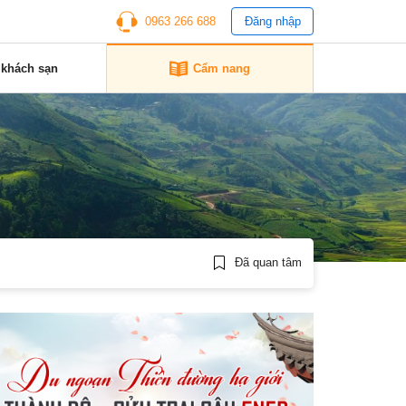
0963 266 688
Đăng nhập
 khách sạn
Cẩm nang
Đã quan tâm