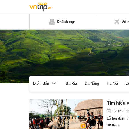
Khách sạn
Vé 
Bà Rịa
Đà Nẵng
Hà Nội
D
Điểm đến
Tìm hiểu 
07 Th2, 2
Lễ hội đâm t
năm.…