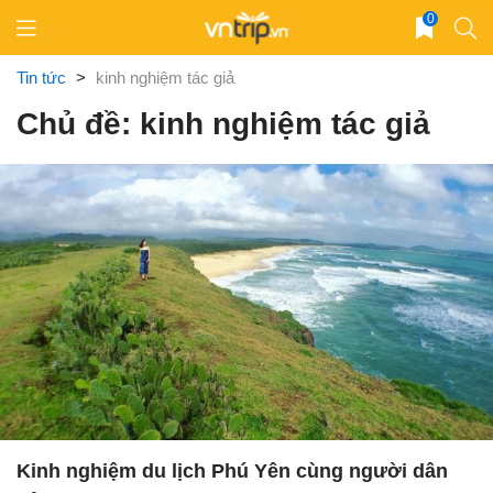
Skip
0
to
content
Tin tức
>
kinh nghiệm tác giả
Chủ đề: kinh nghiệm tác giả
Kinh nghiệm du lịch Phú Yên cùng người dân