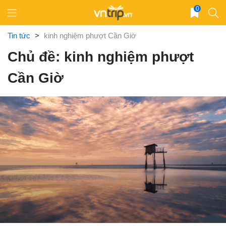
Skip
0
to
content
Tin tức
>
kinh nghiệm phượt Cần Giờ
Chủ đề: kinh nghiệm phượt
Cần Giờ