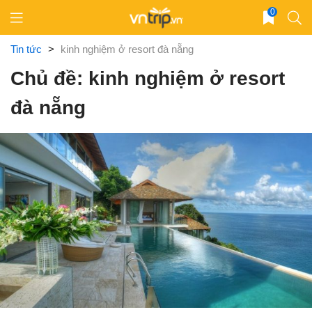
Skip
0
to
content
Tin tức
>
kinh nghiệm ở resort đà nẵng
Chủ đề: kinh nghiệm ở resort
đà nẵng