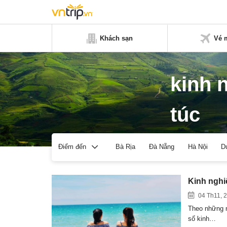
Khách sạn
Vé 
kinh 
túc
Bà Rịa
Đà Nẵng
Hà Nội
D
Điểm đến
Kinh nghi
04 Th11, 
Theo những n
số kinh…