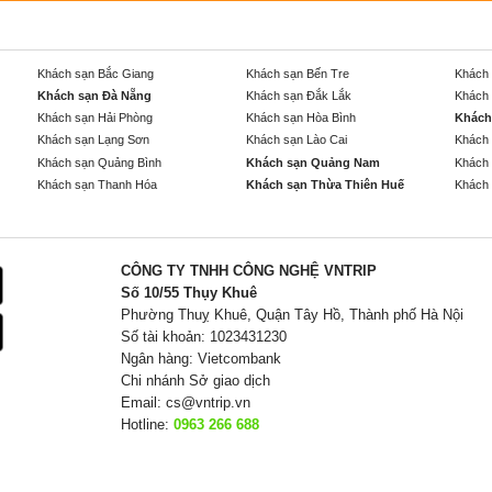
Khách sạn Bắc Giang
Khách sạn Bến Tre
Khách 
Khách sạn Đà Nẵng
Khách sạn Đắk Lắk
Khách 
Khách sạn Hải Phòng
Khách sạn Hòa Bình
Khách
Khách sạn Lạng Sơn
Khách sạn Lào Cai
Khách 
Khách sạn Quảng Bình
Khách sạn Quảng Nam
Khách 
Khách sạn Thanh Hóa
Khách sạn Thừa Thiên Huế
Khách 
CÔNG TY TNHH CÔNG NGHỆ VNTRIP
Số 10/55 Thụy Khuê
Phường Thuỵ Khuê, Quận Tây Hồ, Thành phố Hà Nội
Số tài khoản: 1023431230
Ngân hàng: Vietcombank
Chi nhánh Sở giao dịch
Email:
cs@vntrip.vn
Hotline:
0963 266 688