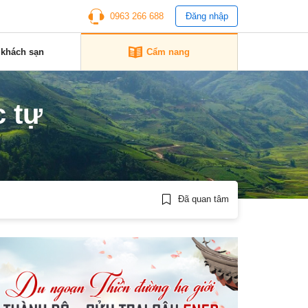
0963 266 688
Đăng nhập
 khách sạn
Cẩm nang
c tự
Đã quan tâm