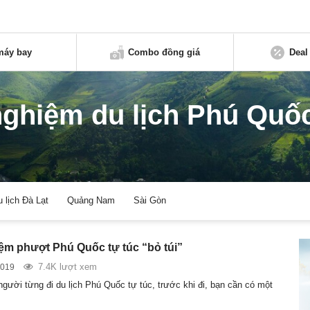
máy bay
Combo đồng giá
Deal
nghiệm du lịch Phú Quố
u lịch Đà Lạt
Quảng Nam
Sài Gòn
ệm phượt Phú Quốc tự túc “bỏ túi”
7.4K lượt xem
2019
gười từng đi du lịch Phú Quốc tự túc, trước khi đi, bạn cần có một