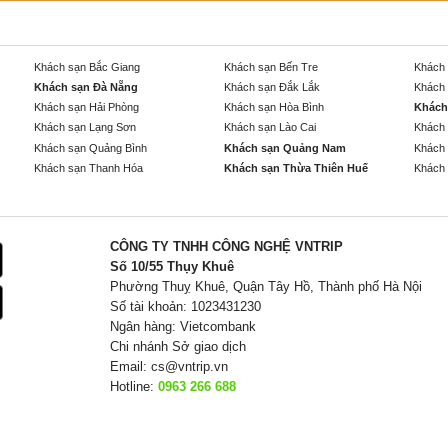
Khách sạn Bắc Giang
Khách sạn Bến Tre
Khách 
Khách sạn Đà Nẵng
Khách sạn Đắk Lắk
Khách 
Khách sạn Hải Phòng
Khách sạn Hòa Bình
Khách
Khách sạn Lạng Sơn
Khách sạn Lào Cai
Khách 
Khách sạn Quảng Bình
Khách sạn Quảng Nam
Khách 
Khách sạn Thanh Hóa
Khách sạn Thừa Thiên Huế
Khách 
CÔNG TY TNHH CÔNG NGHỆ VNTRIP
Số 10/55 Thụy Khuê
Phường Thuỵ Khuê, Quận Tây Hồ, Thành phố Hà Nội
Số tài khoản: 1023431230
Ngân hàng: Vietcombank
Chi nhánh Sở giao dịch
Email:
cs@vntrip.vn
Hotline:
0963 266 688