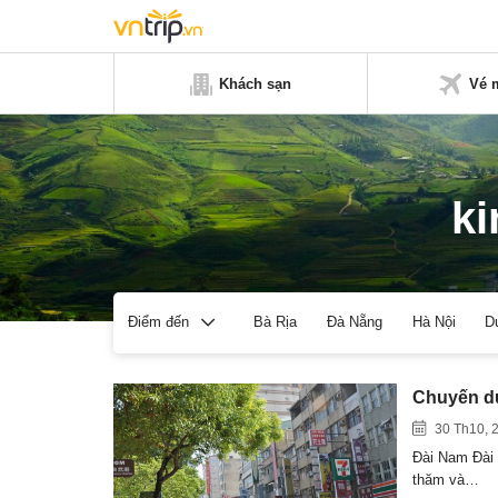
Khách sạn
Vé 
ki
Bà Rịa
Đà Nẵng
Hà Nội
D
Điểm đến
Chuyến du
30 Th10, 
Đài Nam Đài 
thăm và…