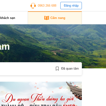
0963 266 688
Đăng nhập
 khách sạn
Cẩm nang
nam
Đã quan tâm