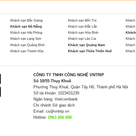
Khách sạn Bắc Giang
Khách sạn Bến Tre
Khách 
Khách sạn Đà Nẵng
Khách sạn Đắk Lắk
Khách 
Khách sạn Hải Phòng
Khách sạn Hòa Bình
Khách
Khách sạn Lạng Sơn
Khách sạn Lào Cai
Khách 
Khách sạn Quảng Bình
Khách sạn Quảng Nam
Khách 
Khách sạn Thanh Hóa
Khách sạn Thừa Thiên Huế
Khách 
CÔNG TY TNHH CÔNG NGHỆ VNTRIP
Số 10/55 Thụy Khuê
Phường Thuỵ Khuê, Quận Tây Hồ, Thành phố Hà Nội
Số tài khoản: 1023431230
Ngân hàng: Vietcombank
Chi nhánh Sở giao dịch
Email:
cs@vntrip.vn
Hotline:
0963 266 688