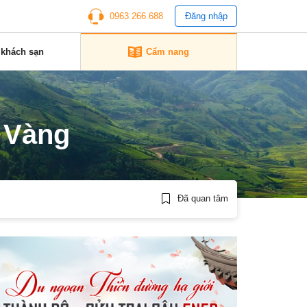
0963 266 688
Đăng nhập
 khách sạn
Cẩm nang
 Vàng
Đã quan tâm