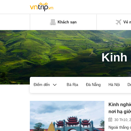
Khách sạn
Vé 
Kinh
Bà Rịa
Đà Nẵng
Hà Nội
D
Điểm đến
Kinh nghi
nơi hạ giớ
30 Th10, 
Ngoài thắng 