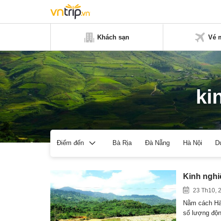
Khách sạn
Vé 
ki
Bà Rịa
Đà Nẵng
Hà Nội
D
Điểm đến
Kinh nghiệ
23 Th10, 
Nằm cách Hà 
số lượng độ