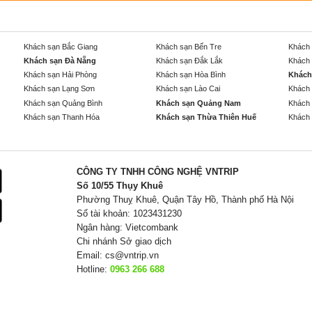
Khách sạn Bắc Giang
Khách sạn Bến Tre
Khách 
Khách sạn Đà Nẵng
Khách sạn Đắk Lắk
Khách 
Khách sạn Hải Phòng
Khách sạn Hòa Bình
Khách
Khách sạn Lạng Sơn
Khách sạn Lào Cai
Khách 
Khách sạn Quảng Bình
Khách sạn Quảng Nam
Khách 
Khách sạn Thanh Hóa
Khách sạn Thừa Thiên Huế
Khách 
CÔNG TY TNHH CÔNG NGHỆ VNTRIP
Số 10/55 Thụy Khuê
Phường Thuỵ Khuê, Quận Tây Hồ, Thành phố Hà Nội
Số tài khoản: 1023431230
Ngân hàng: Vietcombank
Chi nhánh Sở giao dịch
Email:
cs@vntrip.vn
Hotline:
0963 266 688