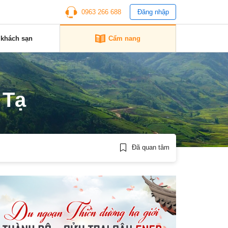
0963 266 688
Đăng nhập
 khách sạn
Cẩm nang
 Tạ
Đã quan tâm