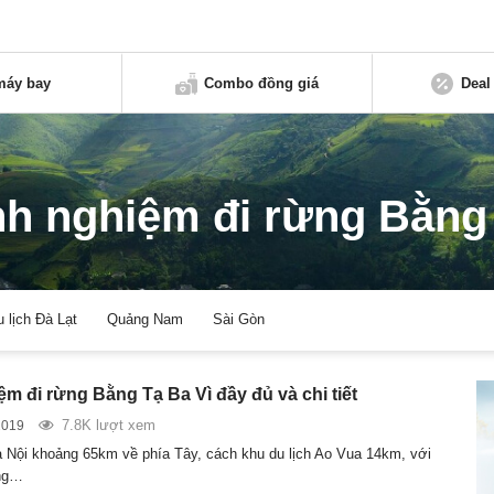
máy bay
Combo đồng giá
Deal
nh nghiệm đi rừng Bằng
u lịch Đà Lạt
Quảng Nam
Sài Gòn
m đi rừng Bằng Tạ Ba Vì đầy đủ và chi tiết
7.8K lượt xem
2019
Nội khoảng 65km về phía Tây, cách khu du lịch Ao Vua 14km, với
ng…