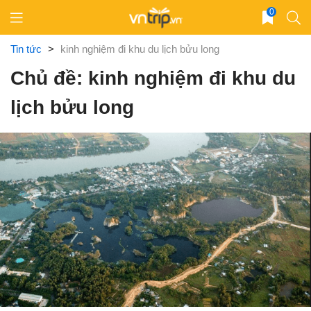
Skip
0
to
content
Tin tức
>
kinh nghiệm đi khu du lịch bửu long
Chủ đề: kinh nghiệm đi khu du
lịch bửu long