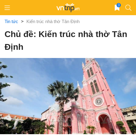
Skip
0
to
content
Tin tức
>
Kiến trúc nhà thờ Tân Định
Chủ đề: Kiến trúc nhà thờ Tân
Định