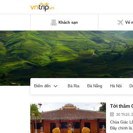
Khách sạn
Vé 
Bà Rịa
Đà Nẵng
Hà Nội
D
Điểm đến
Tới thăm 
30 Th10, 
Chùa Giác Lâ
Đây chính l