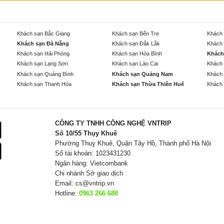
Khách sạn Bắc Giang
Khách sạn Bến Tre
Khách 
Khách sạn Đà Nẵng
Khách sạn Đắk Lắk
Khách 
Khách sạn Hải Phòng
Khách sạn Hòa Bình
Khách
Khách sạn Lạng Sơn
Khách sạn Lào Cai
Khách 
Khách sạn Quảng Bình
Khách sạn Quảng Nam
Khách 
Khách sạn Thanh Hóa
Khách sạn Thừa Thiên Huế
Khách 
CÔNG TY TNHH CÔNG NGHỆ VNTRIP
Số 10/55 Thụy Khuê
Phường Thuỵ Khuê, Quận Tây Hồ, Thành phố Hà Nội
Số tài khoản: 1023431230
Ngân hàng: Vietcombank
Chi nhánh Sở giao dịch
Email:
cs@vntrip.vn
Hotline:
0963 266 688