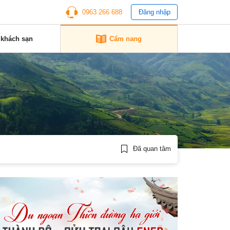
0963 266 688
Đăng nhập
 khách sạn
Cẩm nang
Đã quan tâm