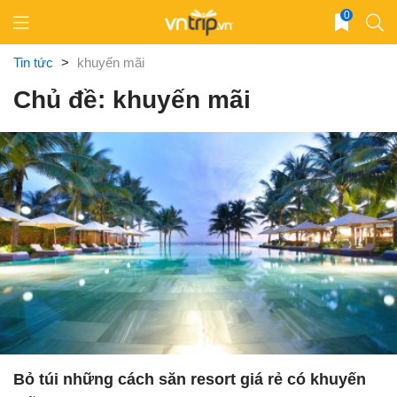
Skip
0
to
content
Tin tức
>
khuyến mãi
Chủ đề: khuyến mãi
Bỏ túi những cách săn resort giá rẻ có khuyến