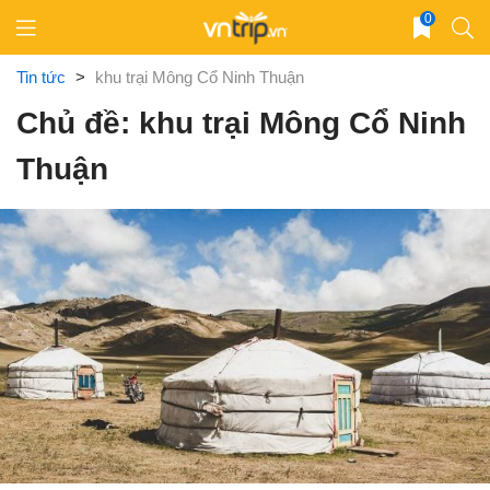
Skip
0
to
content
Tin tức
>
khu trại Mông Cổ Ninh Thuận
Chủ đề: khu trại Mông Cổ Ninh
Thuận