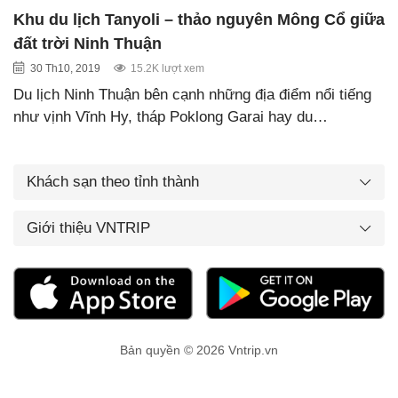
Khu du lịch Tanyoli – thảo nguyên Mông Cổ giữa
đất trời Ninh Thuận
30 Th10, 2019
15.2K lượt xem
Du lịch Ninh Thuận bên cạnh những địa điểm nổi tiếng
như vịnh Vĩnh Hy, tháp Poklong Garai hay du…
Khách sạn theo tỉnh thành
Giới thiệu VNTRIP
Bản quyền © 2026 Vntrip.vn