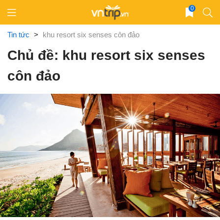
Skip
0
to
content
Tin tức
>
khu resort six senses côn đảo
Chủ đề: khu resort six senses
côn đảo