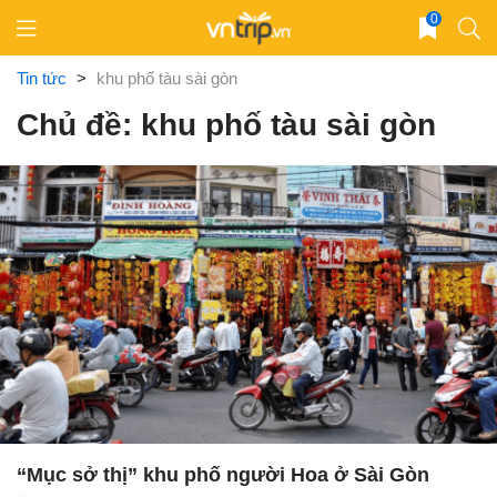
Skip
0
to
content
Tin tức
>
khu phố tàu sài gòn
Chủ đề: khu phố tàu sài gòn
“Mục sở thị” khu phố người Hoa ở Sài Gòn