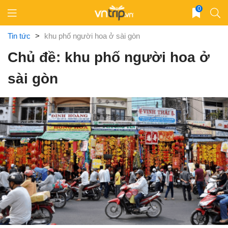
Skip
0
to
content
Tin tức
>
khu phố người hoa ở sài gòn
Chủ đề: khu phố người hoa ở
sài gòn