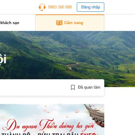
0963 266 688
Đăng nhập
 khách sạn
Cẩm nang
ội
Đã quan tâm