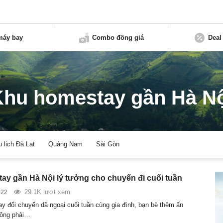
máy bay
Combo đồng giá
Deal
hu homestay gần Hà N
u lịch Đà Lạt
Quảng Nam
Sài Gòn
ay gần Hà Nội lý tưởng cho chuyến đi cuối tuần
29.1K lượt xem
022
y đổi chuyến dã ngoại cuối tuần cùng gia đình, bạn bè thêm ấn
ông phải…