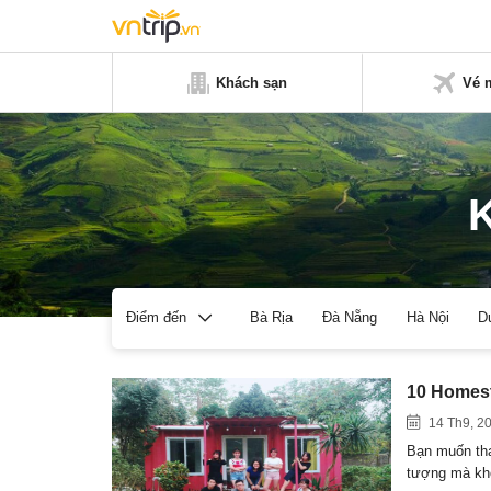
Khách sạn
Vé 
K
Bà Rịa
Đà Nẵng
Hà Nội
D
Điểm đến
10 Homest
14 Th9, 2
Bạn muốn tha
tượng mà kh