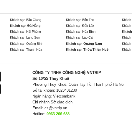
Khách sạn Bắc Giang
Khách sạn Bến Tre
Khách 
Khách sạn Đà Nẵng
Khách sạn Đắk Lắk
Khách 
Khách sạn Hải Phòng
Khách sạn Hòa Bình
Khách
Khách sạn Lạng Sơn
Khách sạn Lào Cai
Khách 
Khách sạn Quảng Bình
Khách sạn Quảng Nam
Khách 
Khách sạn Thanh Hóa
Khách sạn Thừa Thiên Huế
Khách 
CÔNG TY TNHH CÔNG NGHỆ VNTRIP
Số 10/55 Thụy Khuê
Phường Thuỵ Khuê, Quận Tây Hồ, Thành phố Hà Nội
Số tài khoản: 1023431230
Ngân hàng: Vietcombank
Chi nhánh Sở giao dịch
Email:
cs@vntrip.vn
Hotline:
0963 266 688