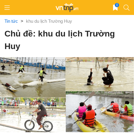
Skip
0
to
content
Tin tức
>
khu du lịch Trường Huy
Chủ đề: khu du lịch Trường
Huy