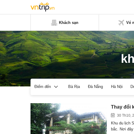
Khách sạn
Vé 
kh
Bà Rịa
Đà Nẵng
Hà Nội
D
Điểm đến
Thay đổi 
30 Th10, 
Khu du lịch 
bắc. Nơi đây