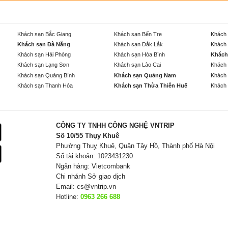
Khách sạn Bắc Giang
Khách sạn Bến Tre
Khách 
Khách sạn Đà Nẵng
Khách sạn Đắk Lắk
Khách 
Khách sạn Hải Phòng
Khách sạn Hòa Bình
Khách
Khách sạn Lạng Sơn
Khách sạn Lào Cai
Khách 
Khách sạn Quảng Bình
Khách sạn Quảng Nam
Khách 
Khách sạn Thanh Hóa
Khách sạn Thừa Thiên Huế
Khách 
CÔNG TY TNHH CÔNG NGHỆ VNTRIP
Số 10/55 Thụy Khuê
Phường Thuỵ Khuê, Quận Tây Hồ, Thành phố Hà Nội
Số tài khoản: 1023431230
Ngân hàng: Vietcombank
Chi nhánh Sở giao dịch
Email:
cs@vntrip.vn
Hotline:
0963 266 688