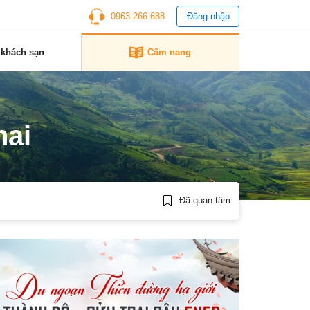
0963 266 688
Đăng nhập
 khách sạn
Cẩm nang
nai
Đã quan tâm