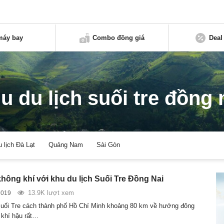
máy bay
Combo đồng giá
Deal
u du lịch suối tre đồng 
u lịch Đà Lạt
Quảng Nam
Sài Gòn
không khí với khu du lịch Suối Tre Đồng Nai
13.9K lượt xem
2019
Suối Tre cách thành phố Hồ Chí Minh khoảng 80 km về hướng đông
 khí hậu rất…