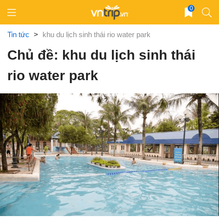
Skip
0
to
content
Tin tức
>
khu du lịch sinh thái rio water park
Chủ đề: khu du lịch sinh thái
rio water park