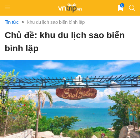
Skip
0
to
content
Tin tức
>
khu du lịch sao biển bình lập
Chủ đề: khu du lịch sao biển
bình lập