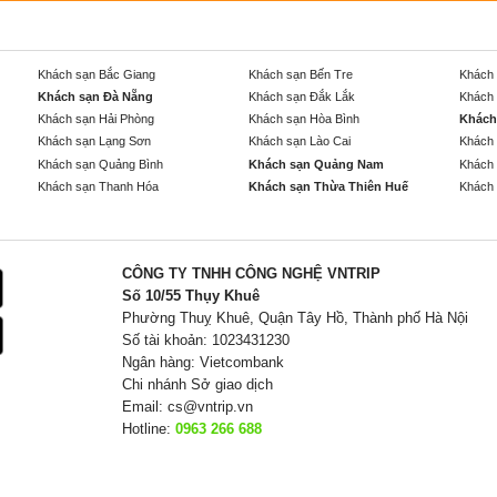
Khách sạn Bắc Giang
Khách sạn Bến Tre
Khách 
Khách sạn Đà Nẵng
Khách sạn Đắk Lắk
Khách 
Khách sạn Hải Phòng
Khách sạn Hòa Bình
Khách
Khách sạn Lạng Sơn
Khách sạn Lào Cai
Khách 
Khách sạn Quảng Bình
Khách sạn Quảng Nam
Khách 
Khách sạn Thanh Hóa
Khách sạn Thừa Thiên Huế
Khách 
CÔNG TY TNHH CÔNG NGHỆ VNTRIP
Số 10/55 Thụy Khuê
Phường Thuỵ Khuê, Quận Tây Hồ, Thành phố Hà Nội
Số tài khoản: 1023431230
Ngân hàng: Vietcombank
Chi nhánh Sở giao dịch
Email:
cs@vntrip.vn
Hotline:
0963 266 688