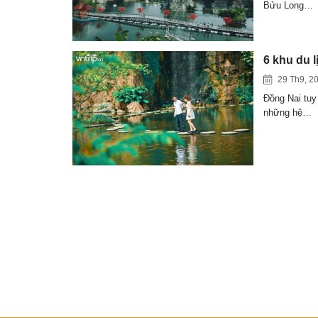
Bửu Long…
6 khu du l
29 Th9, 2
Đồng Nai tuy 
những hệ…