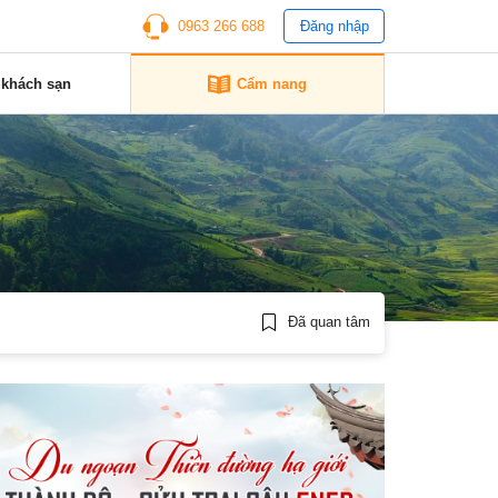
0963 266 688
Đăng nhập
 khách sạn
Cẩm nang
Đã quan tâm