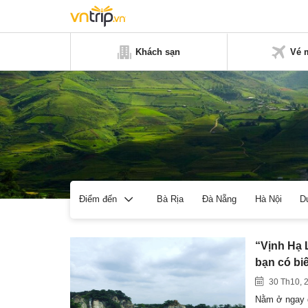
Khách sạn
Vé 
Bà Rịa
Đà Nẵng
Hà Nội
D
Điểm đến
“Vịnh Hạ 
bạn có bi
30 Th10, 
Nằm ở ngay g