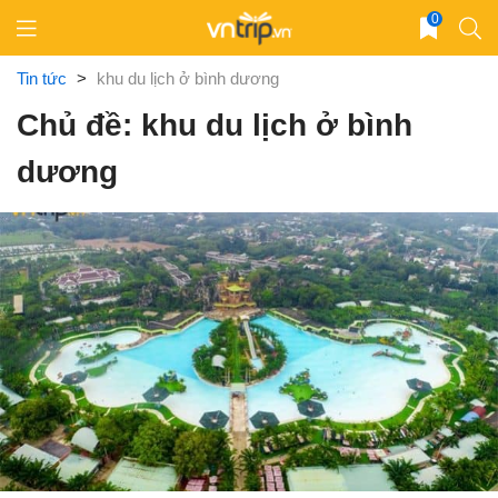
Skip
0
to
content
Tin tức
>
khu du lịch ở bình dương
Chủ đề: khu du lịch ở bình
dương