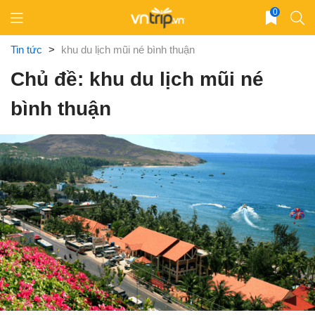
Skip
0
to
content
Tin tức
>
khu du lịch mũi né bình thuận
Chủ đề: khu du lịch mũi né
bình thuận