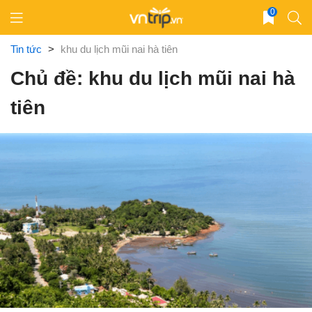
Skip
0
to
content
Tin tức
>
khu du lịch mũi nai hà tiên
Chủ đề: khu du lịch mũi nai hà
tiên