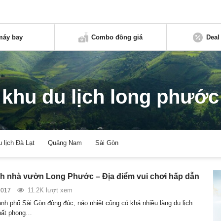
máy bay
Combo đồng giá
Deal
khu du lịch long phước
u lịch Đà Lạt
Quảng Nam
Sài Gòn
ch nhà vườn Long Phước – Địa điểm vui chơi hấp dẫn
11.2K lượt xem
2017
ành phố Sài Gòn đông đúc, náo nhiệt cũng có khá nhiều làng du lịch
hất phong…