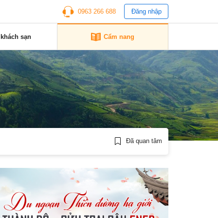
0963 266 688
Đăng nhập
 khách sạn
Cẩm nang
Đã quan tâm