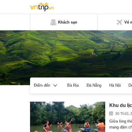
Khách sạn
Vé 
Bà Rịa
Đà Nẵng
Hà Nội
D
Điểm đến
Khu du lị
30 Th10, 
Giữa lòng th
mang đậm c