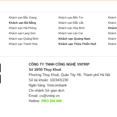
Khách sạn Bắc Giang
Khách sạn Bến Tre
Khách 
Khách sạn Đà Nẵng
Khách sạn Đắk Lắk
Khách 
Khách sạn Hải Phòng
Khách sạn Hòa Bình
Khách
Khách sạn Lạng Sơn
Khách sạn Lào Cai
Khách 
Khách sạn Quảng Bình
Khách sạn Quảng Nam
Khách 
Khách sạn Thanh Hóa
Khách sạn Thừa Thiên Huế
Khách 
CÔNG TY TNHH CÔNG NGHỆ VNTRIP
Số 10/55 Thụy Khuê
Phường Thuỵ Khuê, Quận Tây Hồ, Thành phố Hà Nội
Số tài khoản: 1023431230
Ngân hàng: Vietcombank
Chi nhánh Sở giao dịch
Email:
cs@vntrip.vn
Hotline:
0963 266 688