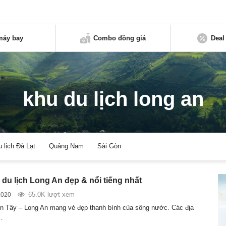
máy bay
Combo đồng giá
Deal
khu du lịch long an
u lịch Đà Lạt
Quảng Nam
Sài Gòn
 du lịch Long An đẹp & nổi tiếng nhất
65.0K lượt xem
2020
n Tây – Long An mang vẻ đẹp thanh bình của sông nước. Các địa
…