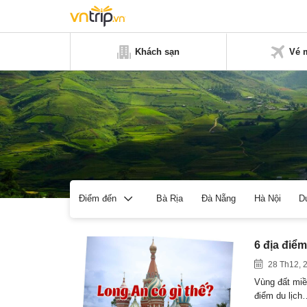
Khách sạn
Vé 
Bà Rịa
Đà Nẵng
Hà Nội
D
Điểm đến
6 địa điểm
28 Th12, 
Vùng đất miề
điểm du lịch