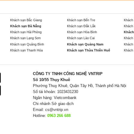
Khách sạn Bắc Giang
Khách sạn Bến Tre
Khách 
Khách sạn Đà Nẵng
Khách sạn Đắk Lắk
Khách 
Khách sạn Hải Phòng
Khách sạn Hòa Bình
Khách
Khách sạn Lạng Sơn
Khách sạn Lào Cai
Khách 
Khách sạn Quảng Bình
Khách sạn Quảng Nam
Khách 
Khách sạn Thanh Hóa
Khách sạn Thừa Thiên Huế
Khách 
CÔNG TY TNHH CÔNG NGHỆ VNTRIP
Số 10/55 Thụy Khuê
Phường Thuỵ Khuê, Quận Tây Hồ, Thành phố Hà Nội
Số tài khoản: 1023431230
Ngân hàng: Vietcombank
Chi nhánh Sở giao dịch
Email:
cs@vntrip.vn
Hotline:
0963 266 688