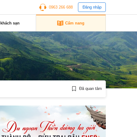
0963 266 688
Đăng nhập
 khách sạn
Cẩm nang
Đã quan tâm