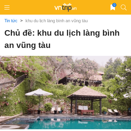
Skip
0
to
content
Tin tức
>
khu du lịch làng bình an vũng tàu
Chủ đề: khu du lịch làng bình
an vũng tàu