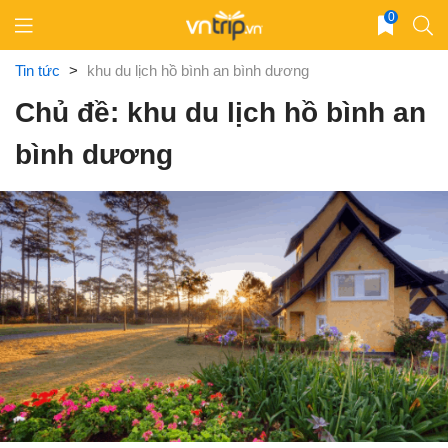
Skip
0
to
content
Tin tức
>
khu du lịch hồ bình an bình dương
Chủ đề: khu du lịch hồ bình an
bình dương