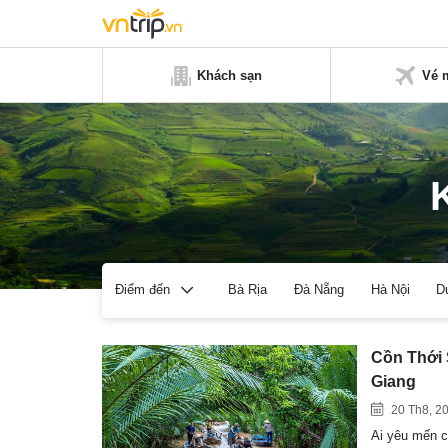
Khách sạn
Vé 
Bà Rịa
Đà Nẵng
Hà Nội
D
Điểm đến
Cồn Thới 
Giang
20 Th8, 2
Ai yêu mến c