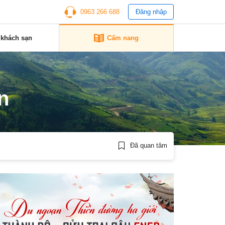
0963 266 688
Đăng nhập
 khách sạn
Cẩm nang
n
Đã quan tâm