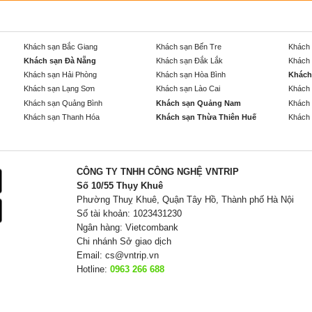
Khách sạn Bắc Giang
Khách sạn Bến Tre
Khách 
Khách sạn Đà Nẵng
Khách sạn Đắk Lắk
Khách 
Khách sạn Hải Phòng
Khách sạn Hòa Bình
Khách
Khách sạn Lạng Sơn
Khách sạn Lào Cai
Khách 
Khách sạn Quảng Bình
Khách sạn Quảng Nam
Khách 
Khách sạn Thanh Hóa
Khách sạn Thừa Thiên Huế
Khách 
CÔNG TY TNHH CÔNG NGHỆ VNTRIP
Số 10/55 Thụy Khuê
Phường Thuỵ Khuê, Quận Tây Hồ, Thành phố Hà Nội
Số tài khoản: 1023431230
Ngân hàng: Vietcombank
Chi nhánh Sở giao dịch
Email:
cs@vntrip.vn
Hotline:
0963 266 688