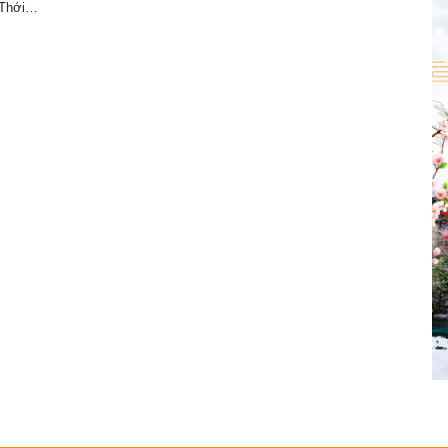
 Thới…