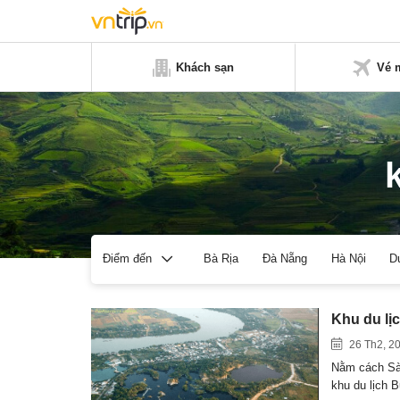
Khách sạn
Vé 
Bà Rịa
Đà Nẵng
Hà Nội
D
Điểm đến
Khu du lị
26 Th2, 2
Nằm cách Sài
khu du lịch