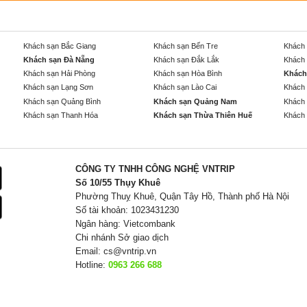
Khách sạn Bắc Giang
Khách sạn Bến Tre
Khách 
Khách sạn Đà Nẵng
Khách sạn Đắk Lắk
Khách 
Khách sạn Hải Phòng
Khách sạn Hòa Bình
Khách
Khách sạn Lạng Sơn
Khách sạn Lào Cai
Khách 
Khách sạn Quảng Bình
Khách sạn Quảng Nam
Khách 
Khách sạn Thanh Hóa
Khách sạn Thừa Thiên Huế
Khách 
CÔNG TY TNHH CÔNG NGHỆ VNTRIP
Số 10/55 Thụy Khuê
Phường Thuỵ Khuê, Quận Tây Hồ, Thành phố Hà Nội
Số tài khoản: 1023431230
Ngân hàng: Vietcombank
Chi nhánh Sở giao dịch
Email:
cs@vntrip.vn
Hotline:
0963 266 688