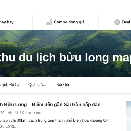
máy bay
Combo đồng giá
Deal
khu du lịch bửu long ma
u lịch Đà Lạt
Quảng Nam
Sài Gòn
ch Bửu Long – Điểm đến gần Sài Gòn hấp dẫn
21.1K lượt xem
020
 Gòn chỉ 30km, cách trung tâm thành phố Biên Hoà khoảng 6km,
 Bửu Long…