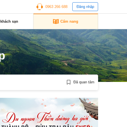
0963 266 688
Đăng nhập
 khách sạn
Cẩm nang
p
Đã quan tâm