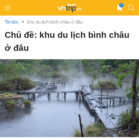
Skip
0
to
content
Tin tức
>
khu du lịch bình châu ở đâu
Chủ đề: khu du lịch bình châu
ở đâu