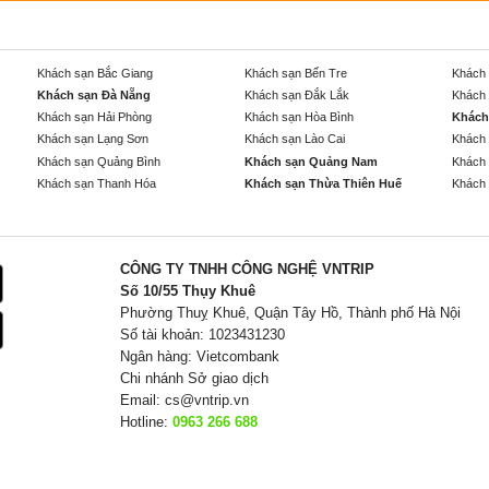
Khách sạn Bắc Giang
Khách sạn Bến Tre
Khách 
Khách sạn Đà Nẵng
Khách sạn Đắk Lắk
Khách 
Khách sạn Hải Phòng
Khách sạn Hòa Bình
Khách
Khách sạn Lạng Sơn
Khách sạn Lào Cai
Khách 
Khách sạn Quảng Bình
Khách sạn Quảng Nam
Khách 
Khách sạn Thanh Hóa
Khách sạn Thừa Thiên Huế
Khách 
CÔNG TY TNHH CÔNG NGHỆ VNTRIP
Số 10/55 Thụy Khuê
Phường Thuỵ Khuê, Quận Tây Hồ, Thành phố Hà Nội
Số tài khoản: 1023431230
Ngân hàng: Vietcombank
Chi nhánh Sở giao dịch
Email:
cs@vntrip.vn
Hotline:
0963 266 688