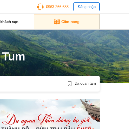
0963 266 688
Đăng nhập
 khách sạn
Cẩm nang
n Tum
Đã quan tâm