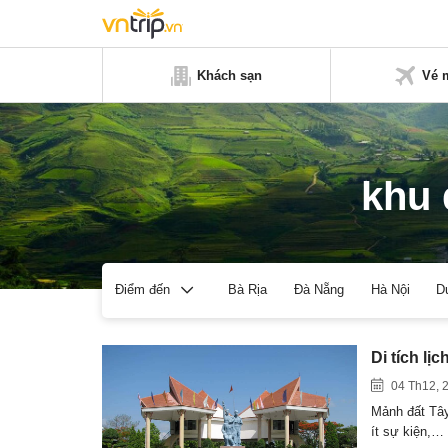
Khách sạn
Vé 
khu 
Bà Rịa
Đà Nẵng
Hà Nội
D
Điểm đến
Di tích l
04 Th12, 
Mảnh đất Tây
ít sự kiện,…