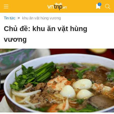
Skip
0
to
content
Tin tức
>
khu ăn vặt hùng vương
Chủ đề: khu ăn vặt hùng
vương