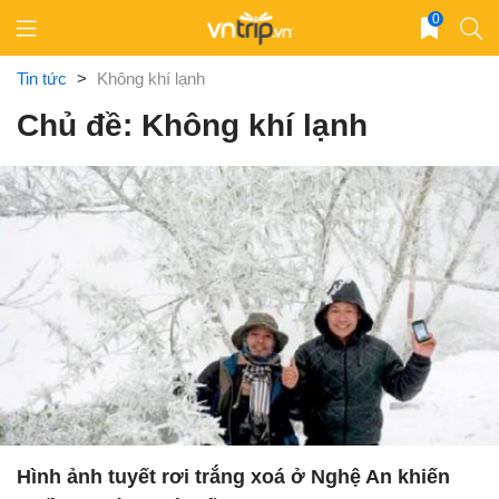
Skip
0
to
content
Tin tức
>
Không khí lạnh
Chủ đề: Không khí lạnh
Hình ảnh tuyết rơi trắng xoá ở Nghệ An khiến