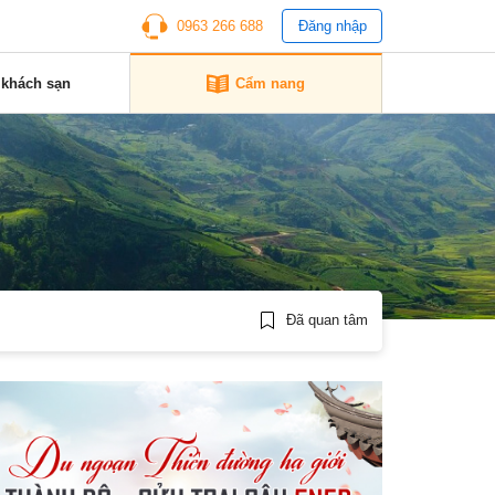
0963 266 688
Đăng nhập
 khách sạn
Cẩm nang
Đã quan tâm