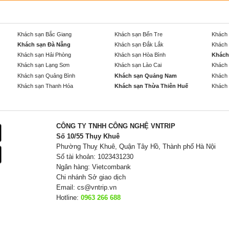
Khách sạn Bắc Giang
Khách sạn Bến Tre
Khách 
Khách sạn Đà Nẵng
Khách sạn Đắk Lắk
Khách 
Khách sạn Hải Phòng
Khách sạn Hòa Bình
Khách
Khách sạn Lạng Sơn
Khách sạn Lào Cai
Khách 
Khách sạn Quảng Bình
Khách sạn Quảng Nam
Khách 
Khách sạn Thanh Hóa
Khách sạn Thừa Thiên Huế
Khách 
CÔNG TY TNHH CÔNG NGHỆ VNTRIP
Số 10/55 Thụy Khuê
Phường Thuỵ Khuê, Quận Tây Hồ, Thành phố Hà Nội
Số tài khoản: 1023431230
Ngân hàng: Vietcombank
Chi nhánh Sở giao dịch
Email:
cs@vntrip.vn
Hotline:
0963 266 688