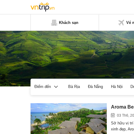
Khách sạn
Vé 
Bà Rịa
Đà Nẵng
Hà Nội
D
Điểm đến
Aroma Bea
03 Th6, 2
Sở hữu vị trí
xinh đẹp, A