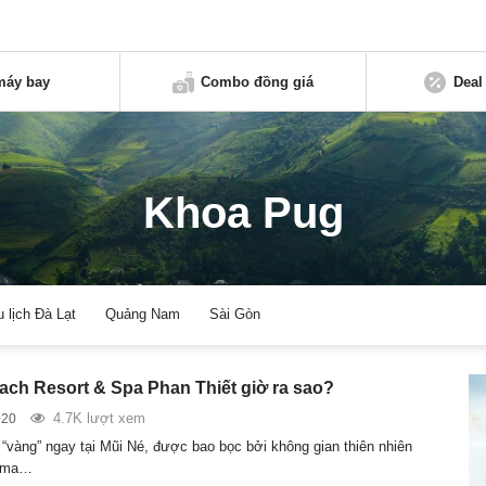
máy bay
Combo đồng giá
Deal
Khoa Pug
u lịch Đà Lạt
Quảng Nam
Sài Gòn
ch Resort & Spa Phan Thiết giờ ra sao?
4.7K lượt xem
020
 “vàng” ngay tại Mũi Né, được bao bọc bởi không gian thiên nhiên
roma…