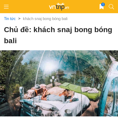
Skip
0
to
content
Tin tức
>
khách snaj bong bóng bali
Chủ đề: khách snaj bong bóng
bali