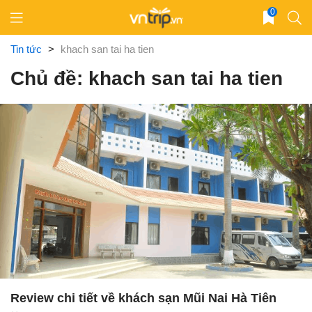
Skip
0
to
content
Tin tức
>
khach san tai ha tien
Chủ đề: khach san tai ha tien
Review chi tiết về khách sạn Mũi Nai Hà Tiên