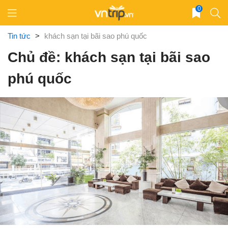
Skip
0
to
content
Tin tức
>
khách sạn tại bãi sao phú quốc
Chủ đề: khách sạn tại bãi sao
phú quốc